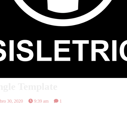
ngle Template
ro 30, 2020
9:39 am
1