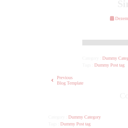
Si
Dezemb
Category :
Dummy Categ
Tags :
Dummy Post tag
Previous
Blog Template
Co
Category :
Dummy Category
Tags :
Dummy Post tag