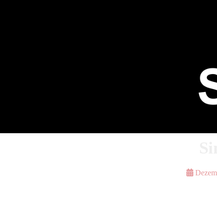
Si
Dezemb