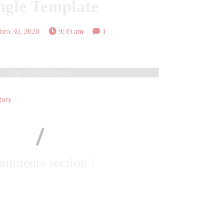
ngle Template
ro 30, 2020
9:39 am
1
Post Content Holder
ory
mments section !